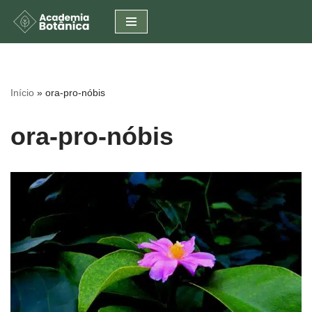
Pular
para
o
conteúdo
Início
»
ora-pro-nóbis
ora-pro-nóbis