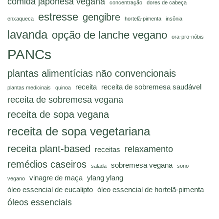
comida japonesa vegana
concentração
dores de cabeça
estresse
gengibre
enxaqueca
hortelã-pimenta
insônia
lavanda
opção de lanche vegano
ora-pro-nóbis
PANCs
plantas alimentícias não convencionais
receita
receita de sobremesa saudável
plantas medicinais
quinoa
receita de sobremesa vegana
receita de sopa vegana
receita de sopa vegetariana
receita plant-based
relaxamento
receitas
remédios caseiros
sobremesa vegana
salada
sono
vinagre de maça
ylang ylang
vegano
óleo essencial de eucalipto
óleo essencial de hortelã-pimenta
óleos essenciais