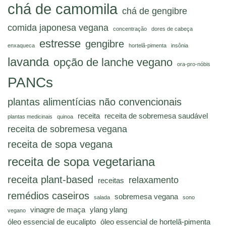
chá de camomila
chá de gengibre
comida japonesa vegana
concentração
dores de cabeça
estresse
gengibre
enxaqueca
hortelã-pimenta
insônia
lavanda
opção de lanche vegano
ora-pro-nóbis
PANCs
plantas alimentícias não convencionais
receita
receita de sobremesa saudável
plantas medicinais
quinoa
receita de sobremesa vegana
receita de sopa vegana
receita de sopa vegetariana
receita plant-based
relaxamento
receitas
remédios caseiros
sobremesa vegana
salada
sono
vinagre de maça
ylang ylang
vegano
óleo essencial de eucalipto
óleo essencial de hortelã-pimenta