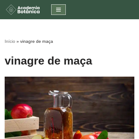
Pular
para
o
conteúdo
Início
»
vinagre de maça
vinagre de maça