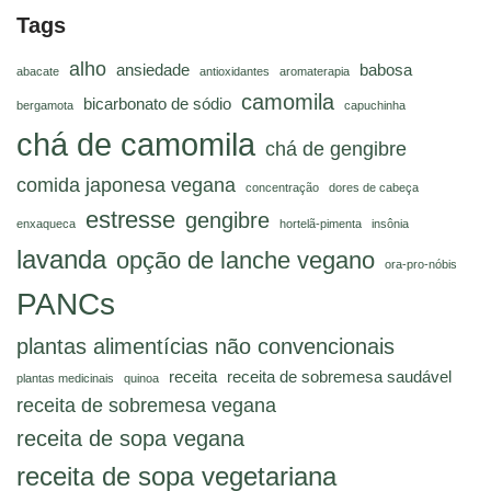
Tags
alho
ansiedade
babosa
abacate
antioxidantes
aromaterapia
camomila
bicarbonato de sódio
bergamota
capuchinha
chá de camomila
chá de gengibre
comida japonesa vegana
concentração
dores de cabeça
estresse
gengibre
enxaqueca
hortelã-pimenta
insônia
lavanda
opção de lanche vegano
ora-pro-nóbis
PANCs
plantas alimentícias não convencionais
receita
receita de sobremesa saudável
plantas medicinais
quinoa
receita de sobremesa vegana
receita de sopa vegana
receita de sopa vegetariana