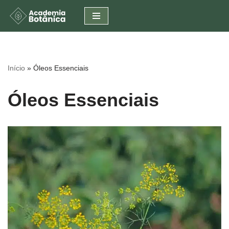
Pular
para
o
conteúdo
Início
»
Óleos Essenciais
Óleos Essenciais