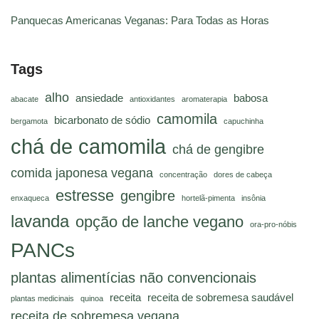
Panquecas Americanas Veganas: Para Todas as Horas
Tags
alho
ansiedade
babosa
abacate
antioxidantes
aromaterapia
camomila
bicarbonato de sódio
bergamota
capuchinha
chá de camomila
chá de gengibre
comida japonesa vegana
concentração
dores de cabeça
estresse
gengibre
enxaqueca
hortelã-pimenta
insônia
lavanda
opção de lanche vegano
ora-pro-nóbis
PANCs
plantas alimentícias não convencionais
receita
receita de sobremesa saudável
plantas medicinais
quinoa
receita de sobremesa vegana