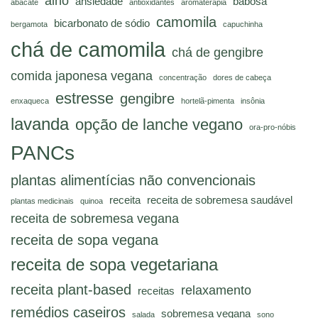
alho
ansiedade
babosa
abacate
antioxidantes
aromaterapia
camomila
bicarbonato de sódio
bergamota
capuchinha
chá de camomila
chá de gengibre
comida japonesa vegana
concentração
dores de cabeça
estresse
gengibre
enxaqueca
hortelã-pimenta
insônia
lavanda
opção de lanche vegano
ora-pro-nóbis
PANCs
plantas alimentícias não convencionais
receita
receita de sobremesa saudável
plantas medicinais
quinoa
receita de sobremesa vegana
receita de sopa vegana
receita de sopa vegetariana
receita plant-based
relaxamento
receitas
remédios caseiros
sobremesa vegana
salada
sono