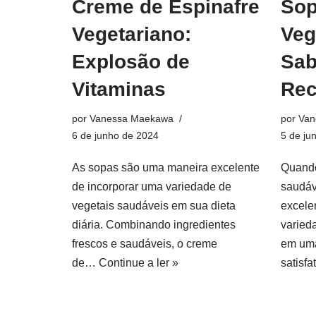
Creme de Espinafre
Sop
Vegetariano:
Veg
Explosão de
Sab
Vitaminas
Rec
por
Vanessa Maekawa
por
Van
6 de junho de 2024
5 de ju
As sopas são uma maneira excelente
Quando
de incorporar uma variedade de
saudáv
vegetais saudáveis ​​em sua dieta
excele
diária. Combinando ingredientes
varied
frescos e saudáveis, o creme
em uma
de…
Continue a ler »
satisf