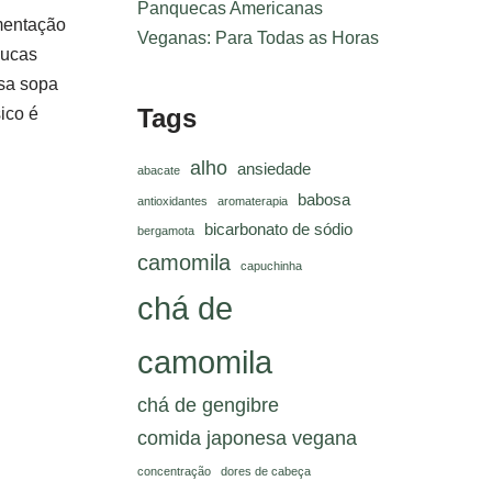
Panquecas Americanas
mentação
Veganas: Para Todas as Horas
oucas
sa sopa
Tags
ico é
alho
ansiedade
abacate
babosa
antioxidantes
aromaterapia
bicarbonato de sódio
bergamota
camomila
capuchinha
chá de
camomila
chá de gengibre
comida japonesa vegana
concentração
dores de cabeça