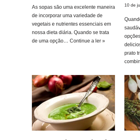
10 de j
As sopas são uma excelente maneira
de incorporar uma variedade de
Quando
vegetais e nutrientes essenciais em
saudáv
nossa dieta diária. Quando se trata
opçõe
de uma opção…
Continue a ler »
delici
prato 
combi