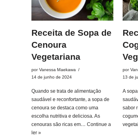
Receita de Sopa de
Rec
Cenoura
Co
Vegetariana
Veg
por
Vanessa Maekawa
por
Van
14 de junho de 2024
13 de j
Quando se trata de alimentação
A sopa
saudável e reconfortante, a sopa de
saudáv
cenoura se destaca como uma
sabor r
escolha nutritiva e deliciosa. As
cogume
cenouras são ricas em…
Continue a
vegeta
ler »