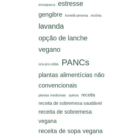
estresse
enxaqueca
gengibre
hortelã-pimenta
insônia
lavanda
opção de lanche
vegano
PANCs
ora-pro-nóbis
plantas alimentícias não
convencionais
receita
plantas medicinais
quinoa
receita de sobremesa saudável
receita de sobremesa
vegana
receita de sopa vegana