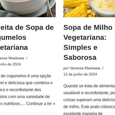
eita de Sopa de
Sopa de Milho
gumelos
Vegetariana:
etariana
Simples e
Saborosa
essa Maekawa
unho de 2024
por
Vanessa Maekawa
12 de junho de 2024
 de cogumelos é uma opção
el e deliciosa que combina o
Quando se trata de aliment
ico e reconfortante dos
saudável e reconfortante, p
los com uma variedade de
coisas superam uma delicio
is nutritivos.…
Continue a ler »
de milho. Este prato clássic
excelente maneira de