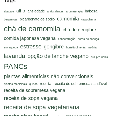
Tags
alho
ansiedade
babosa
abacate
antioxidantes
aromaterapia
camomila
bicarbonato de sódio
bergamota
capuchinha
chá de camomila
chá de gengibre
comida japonesa vegana
concentração
dores de cabeça
estresse
gengibre
enxaqueca
hortelã-pimenta
insônia
lavanda
opção de lanche vegano
ora-pro-nóbis
PANCs
plantas alimentícias não convencionais
receita
receita de sobremesa saudável
plantas medicinais
quinoa
receita de sobremesa vegana
receita de sopa vegana
receita de sopa vegetariana