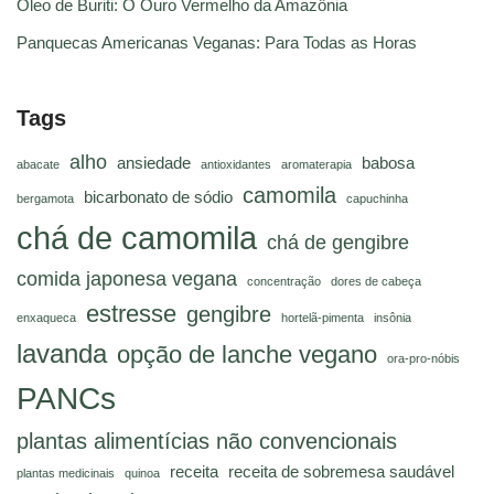
Óleo de Buriti: O Ouro Vermelho da Amazônia
Panquecas Americanas Veganas: Para Todas as Horas
Tags
alho
ansiedade
babosa
abacate
antioxidantes
aromaterapia
camomila
bicarbonato de sódio
bergamota
capuchinha
chá de camomila
chá de gengibre
comida japonesa vegana
concentração
dores de cabeça
estresse
gengibre
enxaqueca
hortelã-pimenta
insônia
lavanda
opção de lanche vegano
ora-pro-nóbis
PANCs
plantas alimentícias não convencionais
receita
receita de sobremesa saudável
plantas medicinais
quinoa