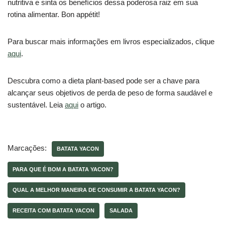
nutritiva e sinta os benefícios dessa poderosa raiz em sua
rotina alimentar. Bon appétit!
Para buscar mais informações em livros especializados, clique
aqui
.
Descubra como a dieta plant-based pode ser a chave para
alcançar seus objetivos de perda de peso de forma saudável e
sustentável. Leia
aqui
o artigo.
Marcações:
BATATA YACON
PARA QUE É BOM A BATATA YACON?
QUAL A MELHOR MANEIRA DE CONSUMIR A BATATA YACON?
RECEITA COM BATATA YACON
SALADA