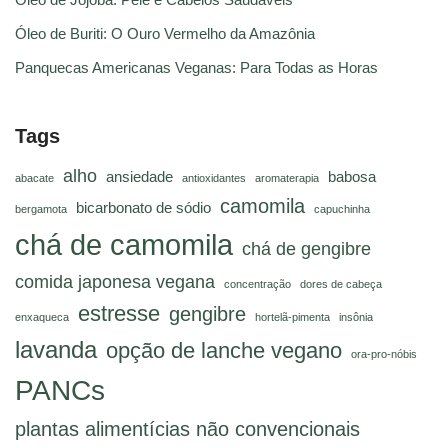
Óleo de Buriti: O Ouro Vermelho da Amazônia
Panquecas Americanas Veganas: Para Todas as Horas
Tags
alho
ansiedade
babosa
abacate
antioxidantes
aromaterapia
camomila
bicarbonato de sódio
bergamota
capuchinha
chá de camomila
chá de gengibre
comida japonesa vegana
concentração
dores de cabeça
estresse
gengibre
enxaqueca
hortelã-pimenta
insônia
lavanda
opção de lanche vegano
ora-pro-nóbis
PANCs
plantas alimentícias não convencionais