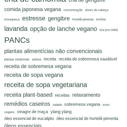
chá de gengibre
comida japonesa vegana
concentração
dores de cabeça
estresse
gengibre
enxaqueca
hortelã-pimenta
insônia
lavanda
opção de lanche vegano
ora-pro-nóbis
PANCs
plantas alimentícias não convencionais
receita
receita de sobremesa saudável
plantas medicinais
quinoa
receita de sobremesa vegana
receita de sopa vegana
receita de sopa vegetariana
receita plant-based
relaxamento
receitas
remédios caseiros
sobremesa vegana
salada
sono
vinagre de maça
ylang ylang
vegano
óleo essencial de eucalipto
óleo essencial de hortelã-pimenta
óleos essenciais