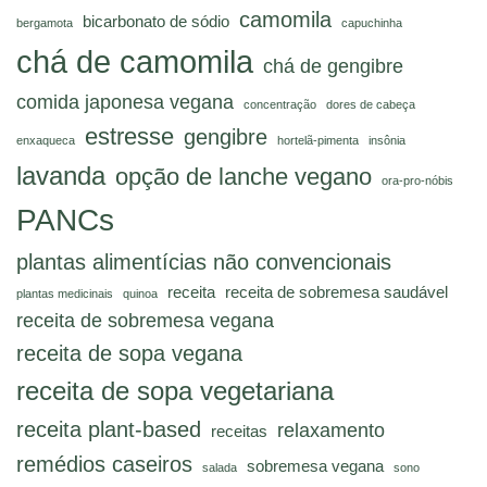
camomila
bicarbonato de sódio
bergamota
capuchinha
chá de camomila
chá de gengibre
comida japonesa vegana
concentração
dores de cabeça
estresse
gengibre
enxaqueca
hortelã-pimenta
insônia
lavanda
opção de lanche vegano
ora-pro-nóbis
PANCs
plantas alimentícias não convencionais
receita
receita de sobremesa saudável
plantas medicinais
quinoa
receita de sobremesa vegana
receita de sopa vegana
receita de sopa vegetariana
receita plant-based
relaxamento
receitas
remédios caseiros
sobremesa vegana
salada
sono