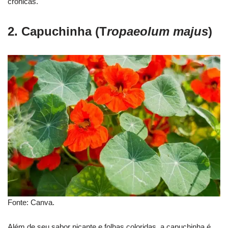
crônicas.
2. Capuchinha (T
ropaeolum majus
)
Fonte: Canva.
Além de seu sabor picante e folhas coloridas, a capuchinha é