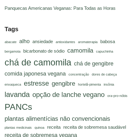
Panquecas Americanas Veganas: Para Todas as Horas
Tags
alho
ansiedade
babosa
abacate
antioxidantes
aromaterapia
camomila
bicarbonato de sódio
bergamota
capuchinha
chá de camomila
chá de gengibre
comida japonesa vegana
concentração
dores de cabeça
estresse
gengibre
enxaqueca
hortelã-pimenta
insônia
lavanda
opção de lanche vegano
ora-pro-nóbis
PANCs
plantas alimentícias não convencionais
receita
receita de sobremesa saudável
plantas medicinais
quinoa
receita de sobremesa vegana