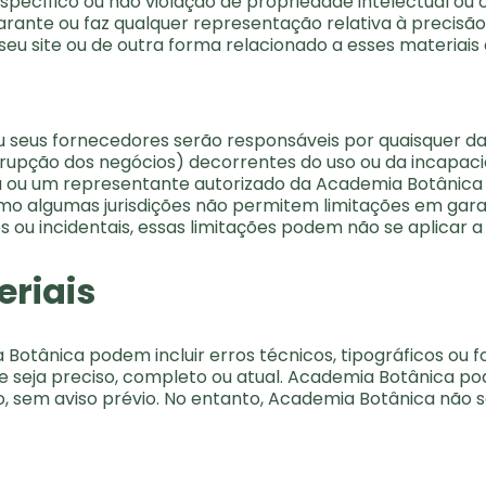
ecífico ou não violação de propriedade intelectual ou ou
ante ou faz qualquer representação relativa à precisão, 
seu site ou de outra forma relacionado a esses materiais o
eus fornecedores serão responsáveis ​​por quaisquer dan
errupção dos negócios) decorrentes do uso ou da incapa
ou um representante autorizado da Academia Botânica t
omo algumas jurisdições não permitem limitações em garan
ou incidentais, essas limitações podem não se aplicar a
eriais
a Botânica podem incluir erros técnicos, tipográficos ou
e seja preciso, completo ou atual. Academia Botânica po
, sem aviso prévio. No entanto, Academia Botânica não s