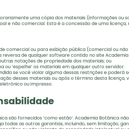
rariamente uma cópia dos materiais (informações ou so
oal e não comercial. Esta é a concessão de uma licença, 
dade comercial ou para exibição pública (comercial ou nã
a reversa de qualquer software contido no site Academia
 outras notações de propriedade dos materiais; ou
oa ou ‘espelhe’ os materiais em qualquer outro servidor.
ndida se você violar alguma dessas restrições e poderá 
ação desses materiais ou após o término desta licença, 
eletrónico ou impresso.
nsabilidade
nica são fornecidos ‘como estão’. Academia Botânica não
ega todas as outras garantias, incluindo, sem limitação, ga