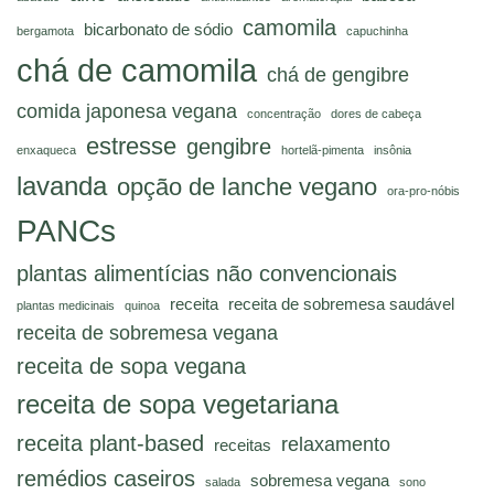
camomila
bicarbonato de sódio
bergamota
capuchinha
chá de camomila
chá de gengibre
comida japonesa vegana
concentração
dores de cabeça
estresse
gengibre
enxaqueca
hortelã-pimenta
insônia
lavanda
opção de lanche vegano
ora-pro-nóbis
PANCs
plantas alimentícias não convencionais
receita
receita de sobremesa saudável
plantas medicinais
quinoa
receita de sobremesa vegana
receita de sopa vegana
receita de sopa vegetariana
receita plant-based
relaxamento
receitas
remédios caseiros
sobremesa vegana
salada
sono