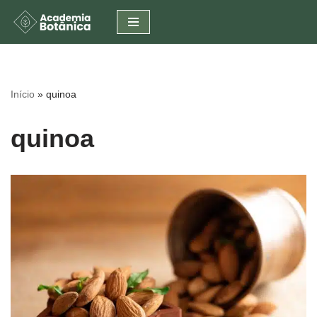
Pular
para
o
conteúdo
Início
»
quinoa
quinoa