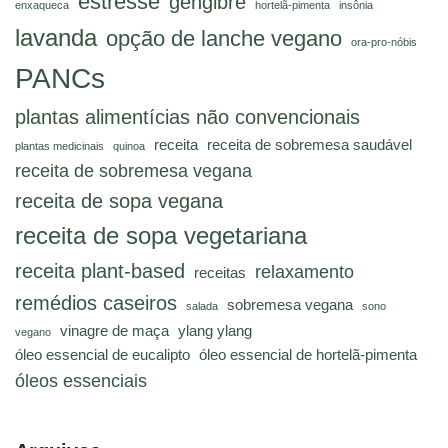
estresse
gengibre
enxaqueca
hortelã-pimenta
insônia
lavanda
opção de lanche vegano
ora-pro-nóbis
PANCs
plantas alimentícias não convencionais
receita
receita de sobremesa saudável
plantas medicinais
quinoa
receita de sobremesa vegana
receita de sopa vegana
receita de sopa vegetariana
receita plant-based
relaxamento
receitas
remédios caseiros
sobremesa vegana
salada
sono
vinagre de maça
ylang ylang
vegano
óleo essencial de eucalipto
óleo essencial de hortelã-pimenta
óleos essenciais