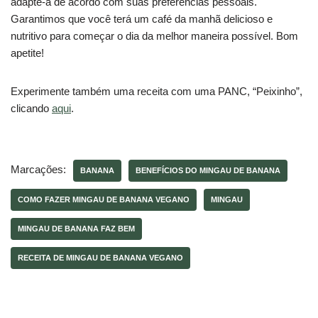
adapte-a de acordo com suas preferências pessoais.
Garantimos que você terá um café da manhã delicioso e
nutritivo para começar o dia da melhor maneira possível. Bom
apetite!
Experimente também uma receita com uma PANC, “Peixinho”,
clicando
aqui
.
Marcações:
BANANA
BENEFÍCIOS DO MINGAU DE BANANA
COMO FAZER MINGAU DE BANANA VEGANO
MINGAU
MINGAU DE BANANA FAZ BEM
RECEITA DE MINGAU DE BANANA VEGANO