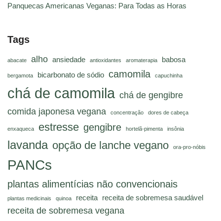
Panquecas Americanas Veganas: Para Todas as Horas
Tags
alho
ansiedade
babosa
abacate
antioxidantes
aromaterapia
camomila
bicarbonato de sódio
bergamota
capuchinha
chá de camomila
chá de gengibre
comida japonesa vegana
concentração
dores de cabeça
estresse
gengibre
enxaqueca
hortelã-pimenta
insônia
lavanda
opção de lanche vegano
ora-pro-nóbis
PANCs
plantas alimentícias não convencionais
receita
receita de sobremesa saudável
plantas medicinais
quinoa
receita de sobremesa vegana