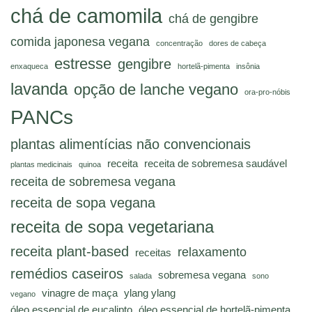
chá de camomila
chá de gengibre
comida japonesa vegana
concentração
dores de cabeça
estresse
gengibre
enxaqueca
hortelã-pimenta
insônia
lavanda
opção de lanche vegano
ora-pro-nóbis
PANCs
plantas alimentícias não convencionais
receita
receita de sobremesa saudável
plantas medicinais
quinoa
receita de sobremesa vegana
receita de sopa vegana
receita de sopa vegetariana
receita plant-based
relaxamento
receitas
remédios caseiros
sobremesa vegana
salada
sono
vinagre de maça
ylang ylang
vegano
óleo essencial de eucalipto
óleo essencial de hortelã-pimenta