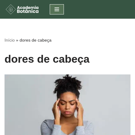
Pular
para
o
conteúdo
Início
»
dores de cabeça
dores de cabeça