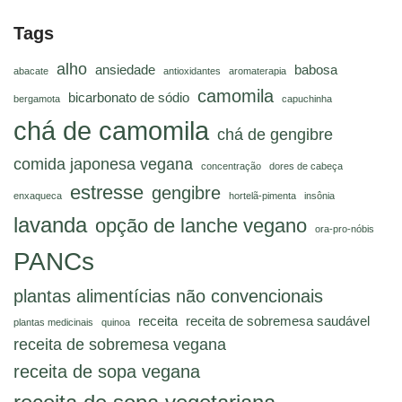
Tags
alho
ansiedade
babosa
abacate
antioxidantes
aromaterapia
camomila
bicarbonato de sódio
bergamota
capuchinha
chá de camomila
chá de gengibre
comida japonesa vegana
concentração
dores de cabeça
estresse
gengibre
enxaqueca
hortelã-pimenta
insônia
lavanda
opção de lanche vegano
ora-pro-nóbis
PANCs
plantas alimentícias não convencionais
receita
receita de sobremesa saudável
plantas medicinais
quinoa
receita de sobremesa vegana
receita de sopa vegana