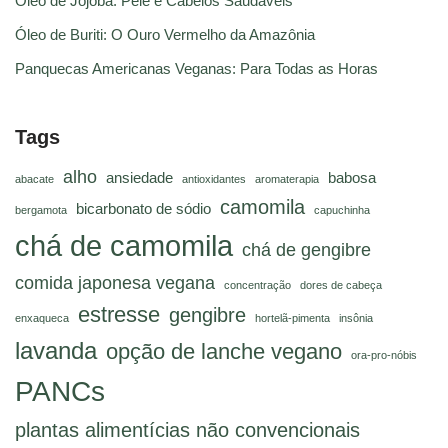
Óleo de Jojoba: Pele e Cabelos Saudáveis
Óleo de Buriti: O Ouro Vermelho da Amazônia
Panquecas Americanas Veganas: Para Todas as Horas
Tags
alho
ansiedade
babosa
abacate
antioxidantes
aromaterapia
camomila
bicarbonato de sódio
bergamota
capuchinha
chá de camomila
chá de gengibre
comida japonesa vegana
concentração
dores de cabeça
estresse
gengibre
enxaqueca
hortelã-pimenta
insônia
lavanda
opção de lanche vegano
ora-pro-nóbis
PANCs
plantas alimentícias não convencionais