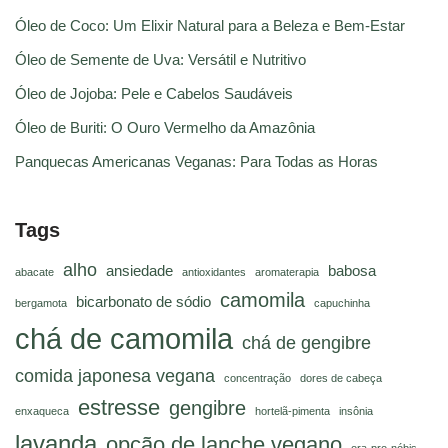
Óleo de Coco: Um Elixir Natural para a Beleza e Bem-Estar
Óleo de Semente de Uva: Versátil e Nutritivo
Óleo de Jojoba: Pele e Cabelos Saudáveis
Óleo de Buriti: O Ouro Vermelho da Amazônia
Panquecas Americanas Veganas: Para Todas as Horas
Tags
alho
ansiedade
babosa
abacate
antioxidantes
aromaterapia
camomila
bicarbonato de sódio
bergamota
capuchinha
chá de camomila
chá de gengibre
comida japonesa vegana
concentração
dores de cabeça
estresse
gengibre
enxaqueca
hortelã-pimenta
insônia
lavanda
opção de lanche vegano