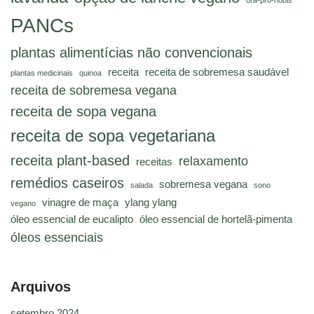
ora-pro-nóbis
PANCs
plantas alimentícias não convencionais
receita
receita de sobremesa saudável
plantas medicinais
quinoa
receita de sobremesa vegana
receita de sopa vegana
receita de sopa vegetariana
receita plant-based
relaxamento
receitas
remédios caseiros
sobremesa vegana
salada
sono
vinagre de maça
ylang ylang
vegano
óleo essencial de eucalipto
óleo essencial de hortelã-pimenta
óleos essenciais
Arquivos
setembro 2024