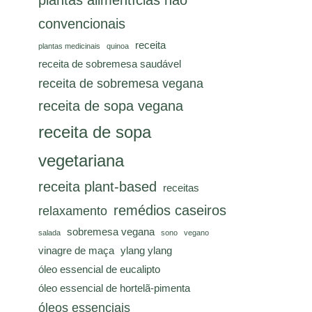
plantas alimentícias não
convencionais
receita
plantas medicinais
quinoa
receita de sobremesa saudável
receita de sobremesa vegana
receita de sopa vegana
receita de sopa
vegetariana
receita plant-based
receitas
remédios caseiros
relaxamento
sobremesa vegana
salada
sono
vegano
vinagre de maça
ylang ylang
óleo essencial de eucalipto
óleo essencial de hortelã-pimenta
óleos essenciais