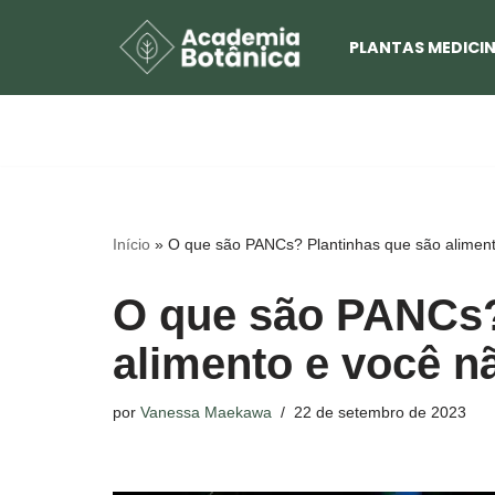
PLANTAS MEDICIN
Pular
para
o
conteúdo
Início
»
O que são PANCs? Plantinhas que são aliment
O que são PANCs?
alimento e você n
por
Vanessa Maekawa
22 de setembro de 2023