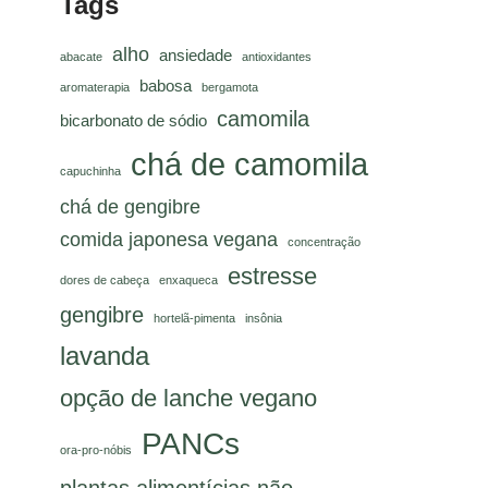
Tags
alho
ansiedade
abacate
antioxidantes
babosa
aromaterapia
bergamota
camomila
bicarbonato de sódio
chá de camomila
capuchinha
chá de gengibre
comida japonesa vegana
concentração
estresse
dores de cabeça
enxaqueca
gengibre
hortelã-pimenta
insônia
lavanda
opção de lanche vegano
PANCs
ora-pro-nóbis