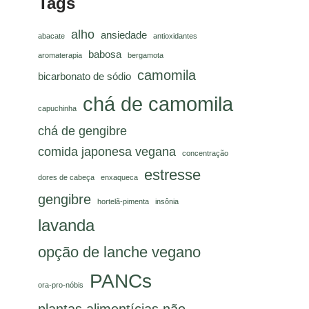
Tags
alho
ansiedade
abacate
antioxidantes
babosa
aromaterapia
bergamota
camomila
bicarbonato de sódio
chá de camomila
capuchinha
chá de gengibre
comida japonesa vegana
concentração
estresse
dores de cabeça
enxaqueca
gengibre
hortelã-pimenta
insônia
lavanda
opção de lanche vegano
PANCs
ora-pro-nóbis