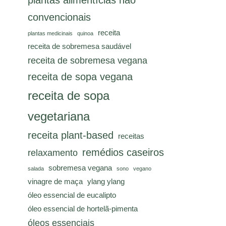
plantas alimentícias não
convencionais
receita
plantas medicinais
quinoa
receita de sobremesa saudável
receita de sobremesa vegana
receita de sopa vegana
receita de sopa
vegetariana
receita plant-based
receitas
remédios caseiros
relaxamento
sobremesa vegana
salada
sono
vegano
vinagre de maça
ylang ylang
óleo essencial de eucalipto
óleo essencial de hortelã-pimenta
óleos essenciais