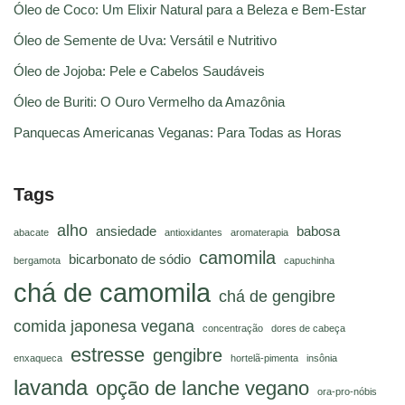
Óleo de Coco: Um Elixir Natural para a Beleza e Bem-Estar
Óleo de Semente de Uva: Versátil e Nutritivo
Óleo de Jojoba: Pele e Cabelos Saudáveis
Óleo de Buriti: O Ouro Vermelho da Amazônia
Panquecas Americanas Veganas: Para Todas as Horas
Tags
alho
ansiedade
babosa
abacate
antioxidantes
aromaterapia
camomila
bicarbonato de sódio
bergamota
capuchinha
chá de camomila
chá de gengibre
comida japonesa vegana
concentração
dores de cabeça
estresse
gengibre
enxaqueca
hortelã-pimenta
insônia
lavanda
opção de lanche vegano
ora-pro-nóbis