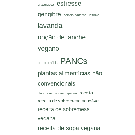
estresse
enxaqueca
gengibre
hortelã-pimenta
insônia
lavanda
opção de lanche
vegano
PANCs
ora-pro-nóbis
plantas alimentícias não
convencionais
receita
plantas medicinais
quinoa
receita de sobremesa saudável
receita de sobremesa
vegana
receita de sopa vegana