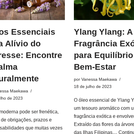
os Essenciais
Ylang Ylang: A
a Alívio do
Fragrância Exó
resse: Encontre
para Equilíbrio
alma
Bem-Estar
uralmente
por
Vanessa Maekawa
18 de julho de 2023
essa Maekawa
ulho de 2023
O óleo essencial de Ylang 
um tesouro aromático com 
 moderna pode ser frenética,
fragrância exótica e envolve
a de obrigações, prazos e
Extraído das flores da árvore
sabilidades que muitas vezes
das Ilhas Filipinas…
Continu