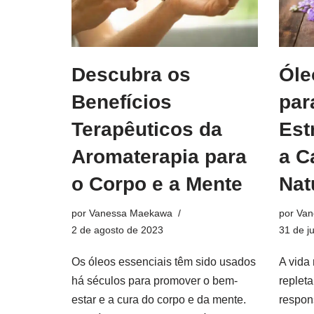
Descubra os
Óle
Benefícios
par
Terapêuticos da
Est
Aromaterapia para
a C
o Corpo e a Mente
Nat
por
Vanessa Maekawa
por
Van
2 de agosto de 2023
31 de j
Os óleos essenciais têm sido usados
A vida
há séculos para promover o bem-
replet
estar e a cura do corpo e da mente.
respon