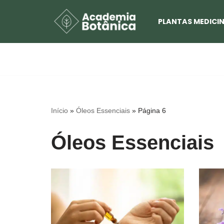
PLANTAS MEDICIN
Pular
para
o
conteúdo
Início
»
Óleos Essenciais
»
Página 6
Óleos Essenciais