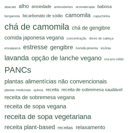
alho
ansiedade
babosa
abacate
antioxidantes
aromaterapia
camomila
bicarbonato de sódio
bergamota
capuchinha
chá de camomila
chá de gengibre
comida japonesa vegana
concentração
dores de cabeça
estresse
gengibre
enxaqueca
hortelã-pimenta
insônia
lavanda
opção de lanche vegano
ora-pro-nóbis
PANCs
plantas alimentícias não convencionais
receita
receita de sobremesa saudável
plantas medicinais
quinoa
receita de sobremesa vegana
receita de sopa vegana
receita de sopa vegetariana
receita plant-based
relaxamento
receitas