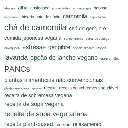
alho
ansiedade
babosa
abacate
antioxidantes
aromaterapia
camomila
bicarbonato de sódio
bergamota
capuchinha
chá de camomila
chá de gengibre
comida japonesa vegana
concentração
dores de cabeça
estresse
gengibre
enxaqueca
hortelã-pimenta
insônia
lavanda
opção de lanche vegano
ora-pro-nóbis
PANCs
plantas alimentícias não convencionais
receita
receita de sobremesa saudável
plantas medicinais
quinoa
receita de sobremesa vegana
receita de sopa vegana
receita de sopa vegetariana
receita plant-based
relaxamento
receitas