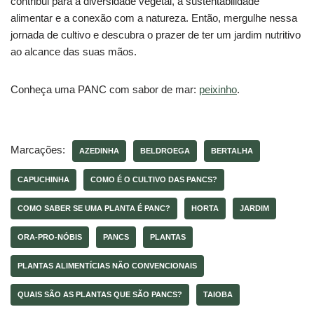
contribui para a diversidade vegetal, a sustentabilidade
alimentar e a conexão com a natureza. Então, mergulhe nessa
jornada de cultivo e descubra o prazer de ter um jardim nutritivo
ao alcance das suas mãos.
Conheça uma PANC com sabor de mar:
peixinho
.
Marcações:
AZEDINHA
BELDROEGA
BERTALHA
CAPUCHINHA
COMO É O CULTIVO DAS PANCS?
COMO SABER SE UMA PLANTA É PANC?
HORTA
JARDIM
ORA-PRO-NÓBIS
PANCS
PLANTAS
PLANTAS ALIMENTÍCIAS NÃO CONVENCIONAIS
QUAIS SÃO AS PLANTAS QUE SÃO PANCS?
TAIOBA