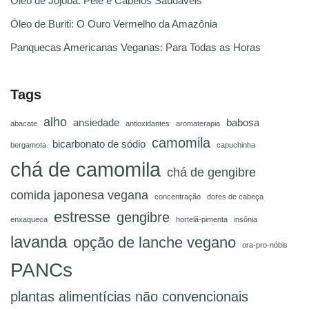
Óleo de Jojoba: Pele e Cabelos Saudáveis
Óleo de Buriti: O Ouro Vermelho da Amazônia
Panquecas Americanas Veganas: Para Todas as Horas
Tags
alho
ansiedade
babosa
abacate
antioxidantes
aromaterapia
camomila
bicarbonato de sódio
bergamota
capuchinha
chá de camomila
chá de gengibre
comida japonesa vegana
concentração
dores de cabeça
estresse
gengibre
enxaqueca
hortelã-pimenta
insônia
lavanda
opção de lanche vegano
ora-pro-nóbis
PANCs
plantas alimentícias não convencionais