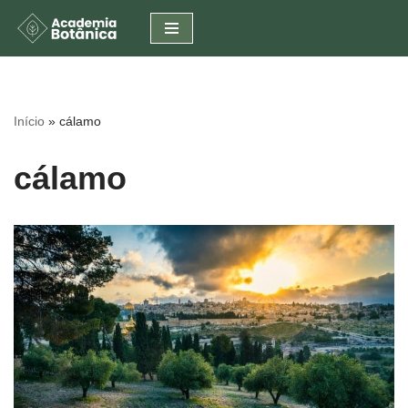
Pular
para
o
conteúdo
Início
»
cálamo
cálamo