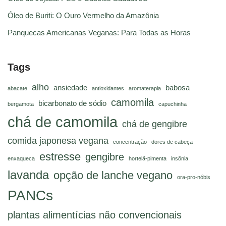
Óleo de Buriti: O Ouro Vermelho da Amazônia
Panquecas Americanas Veganas: Para Todas as Horas
Tags
alho
ansiedade
babosa
abacate
antioxidantes
aromaterapia
camomila
bicarbonato de sódio
bergamota
capuchinha
chá de camomila
chá de gengibre
comida japonesa vegana
concentração
dores de cabeça
estresse
gengibre
enxaqueca
hortelã-pimenta
insônia
lavanda
opção de lanche vegano
ora-pro-nóbis
PANCs
plantas alimentícias não convencionais