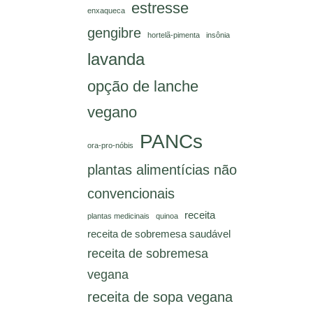
estresse
enxaqueca
gengibre
hortelã-pimenta
insônia
lavanda
opção de lanche
vegano
PANCs
ora-pro-nóbis
plantas alimentícias não
convencionais
receita
plantas medicinais
quinoa
receita de sobremesa saudável
receita de sobremesa
vegana
receita de sopa vegana