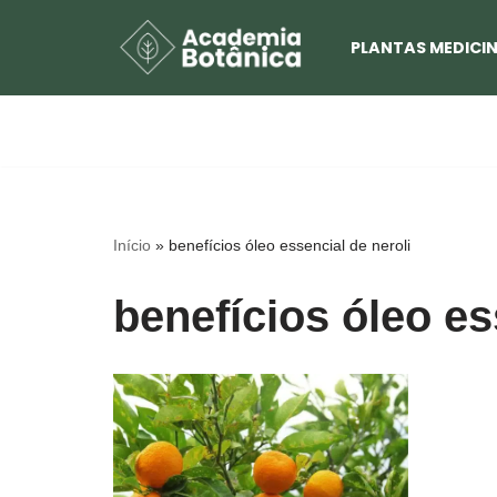
PLANTAS MEDICIN
Pular
para
o
conteúdo
Início
»
benefícios óleo essencial de neroli
benefícios óleo es