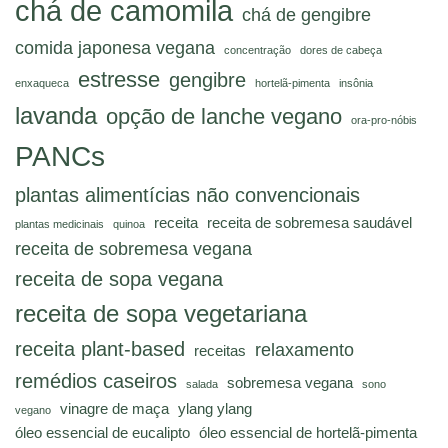
chá de camomila
chá de gengibre
comida japonesa vegana
concentração
dores de cabeça
estresse
gengibre
enxaqueca
hortelã-pimenta
insônia
lavanda
opção de lanche vegano
ora-pro-nóbis
PANCs
plantas alimentícias não convencionais
receita
receita de sobremesa saudável
plantas medicinais
quinoa
receita de sobremesa vegana
receita de sopa vegana
receita de sopa vegetariana
receita plant-based
relaxamento
receitas
remédios caseiros
sobremesa vegana
salada
sono
vinagre de maça
ylang ylang
vegano
óleo essencial de eucalipto
óleo essencial de hortelã-pimenta