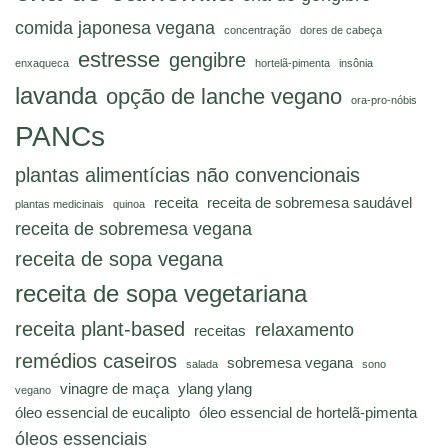
comida japonesa vegana
concentração
dores de cabeça
estresse
gengibre
enxaqueca
hortelã-pimenta
insônia
lavanda
opção de lanche vegano
ora-pro-nóbis
PANCs
plantas alimentícias não convencionais
receita
receita de sobremesa saudável
plantas medicinais
quinoa
receita de sobremesa vegana
receita de sopa vegana
receita de sopa vegetariana
receita plant-based
relaxamento
receitas
remédios caseiros
sobremesa vegana
salada
sono
vinagre de maça
ylang ylang
vegano
óleo essencial de eucalipto
óleo essencial de hortelã-pimenta
óleos essenciais