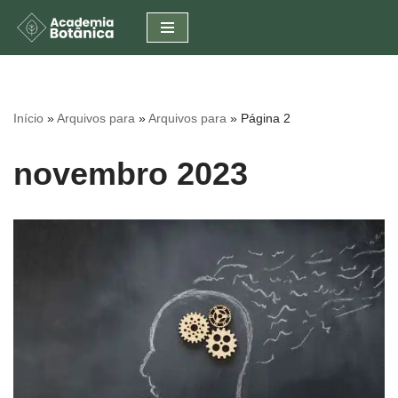
Pular
para
o
conteúdo
Início
»
Arquivos para
»
Arquivos para
»
Página 2
novembro 2023