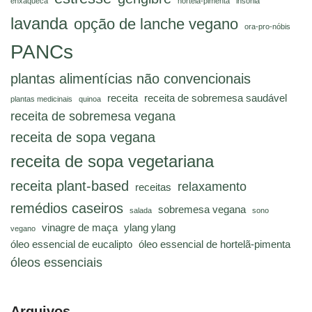
enxaqueca
hortelã-pimenta
insônia
lavanda
opção de lanche vegano
ora-pro-nóbis
PANCs
plantas alimentícias não convencionais
receita
receita de sobremesa saudável
plantas medicinais
quinoa
receita de sobremesa vegana
receita de sopa vegana
receita de sopa vegetariana
receita plant-based
relaxamento
receitas
remédios caseiros
sobremesa vegana
salada
sono
vinagre de maça
ylang ylang
vegano
óleo essencial de eucalipto
óleo essencial de hortelã-pimenta
óleos essenciais
Arquivos