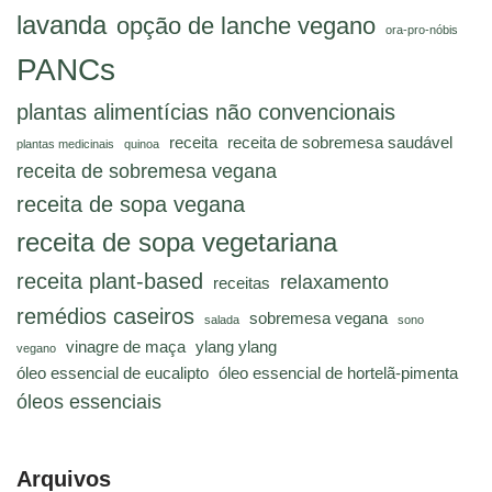
lavanda
opção de lanche vegano
ora-pro-nóbis
PANCs
plantas alimentícias não convencionais
receita
receita de sobremesa saudável
plantas medicinais
quinoa
receita de sobremesa vegana
receita de sopa vegana
receita de sopa vegetariana
receita plant-based
relaxamento
receitas
remédios caseiros
sobremesa vegana
salada
sono
vinagre de maça
ylang ylang
vegano
óleo essencial de eucalipto
óleo essencial de hortelã-pimenta
óleos essenciais
Arquivos