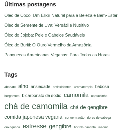
Últimas postagens
Óleo de Coco: Um Elixir Natural para a Beleza e Bem-Estar
Óleo de Semente de Uva: Versátil e Nutritivo
Óleo de Jojoba: Pele e Cabelos Saudáveis
Óleo de Buriti: O Ouro Vermelho da Amazônia
Panquecas Americanas Veganas: Para Todas as Horas
Tags
alho
ansiedade
babosa
abacate
antioxidantes
aromaterapia
camomila
bicarbonato de sódio
bergamota
capuchinha
chá de camomila
chá de gengibre
comida japonesa vegana
concentração
dores de cabeça
estresse
gengibre
enxaqueca
hortelã-pimenta
insônia