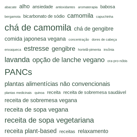
alho
ansiedade
babosa
abacate
antioxidantes
aromaterapia
camomila
bicarbonato de sódio
bergamota
capuchinha
chá de camomila
chá de gengibre
comida japonesa vegana
concentração
dores de cabeça
estresse
gengibre
enxaqueca
hortelã-pimenta
insônia
lavanda
opção de lanche vegano
ora-pro-nóbis
PANCs
plantas alimentícias não convencionais
receita
receita de sobremesa saudável
plantas medicinais
quinoa
receita de sobremesa vegana
receita de sopa vegana
receita de sopa vegetariana
receita plant-based
relaxamento
receitas