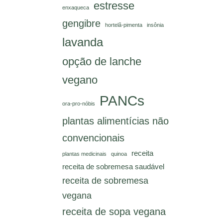
estresse
enxaqueca
gengibre
hortelã-pimenta
insônia
lavanda
opção de lanche
vegano
PANCs
ora-pro-nóbis
plantas alimentícias não
convencionais
receita
plantas medicinais
quinoa
receita de sobremesa saudável
receita de sobremesa
vegana
receita de sopa vegana