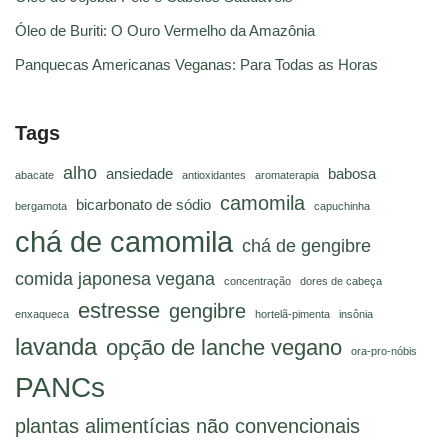
Óleo de Buriti: O Ouro Vermelho da Amazônia
Panquecas Americanas Veganas: Para Todas as Horas
Tags
alho
ansiedade
babosa
abacate
antioxidantes
aromaterapia
camomila
bicarbonato de sódio
bergamota
capuchinha
chá de camomila
chá de gengibre
comida japonesa vegana
concentração
dores de cabeça
estresse
gengibre
enxaqueca
hortelã-pimenta
insônia
lavanda
opção de lanche vegano
ora-pro-nóbis
PANCs
plantas alimentícias não convencionais