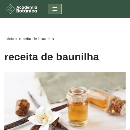
Pular
para
o
conteúdo
Início
»
receita de baunilha
receita de baunilha