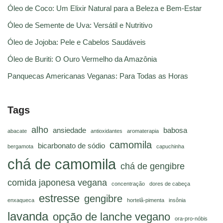
Óleo de Coco: Um Elixir Natural para a Beleza e Bem-Estar
Óleo de Semente de Uva: Versátil e Nutritivo
Óleo de Jojoba: Pele e Cabelos Saudáveis
Óleo de Buriti: O Ouro Vermelho da Amazônia
Panquecas Americanas Veganas: Para Todas as Horas
Tags
alho
ansiedade
babosa
abacate
antioxidantes
aromaterapia
camomila
bicarbonato de sódio
bergamota
capuchinha
chá de camomila
chá de gengibre
comida japonesa vegana
concentração
dores de cabeça
estresse
gengibre
enxaqueca
hortelã-pimenta
insônia
lavanda
opção de lanche vegano
ora-pro-nóbis