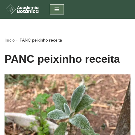
Pular
para
o
conteúdo
Início
»
PANC peixinho receita
PANC peixinho receita