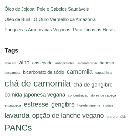
Óleo de Jojoba: Pele e Cabelos Saudáveis
Óleo de Buriti: O Ouro Vermelho da Amazônia
Panquecas Americanas Veganas: Para Todas as Horas
Tags
alho
ansiedade
babosa
abacate
antioxidantes
aromaterapia
camomila
bicarbonato de sódio
bergamota
capuchinha
chá de camomila
chá de gengibre
comida japonesa vegana
concentração
dores de cabeça
estresse
gengibre
enxaqueca
hortelã-pimenta
insônia
lavanda
opção de lanche vegano
ora-pro-nóbis
PANCs