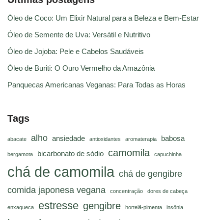
Óleo de Coco: Um Elixir Natural para a Beleza e Bem-Estar
Óleo de Semente de Uva: Versátil e Nutritivo
Óleo de Jojoba: Pele e Cabelos Saudáveis
Óleo de Buriti: O Ouro Vermelho da Amazônia
Panquecas Americanas Veganas: Para Todas as Horas
Tags
alho
ansiedade
babosa
abacate
antioxidantes
aromaterapia
camomila
bicarbonato de sódio
bergamota
capuchinha
chá de camomila
chá de gengibre
comida japonesa vegana
concentração
dores de cabeça
estresse
gengibre
enxaqueca
hortelã-pimenta
insônia