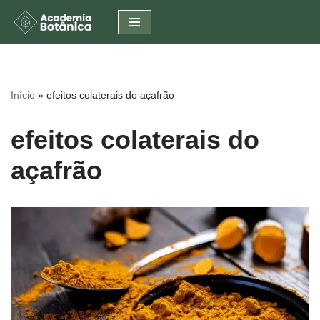
Pular
para
o
conteúdo
Início
»
efeitos colaterais do açafrão
efeitos colaterais do
açafrão