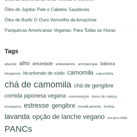
Óleo de Jojoba: Pele e Cabelos Saudáveis
Óleo de Buriti: O Ouro Vermelho da Amazônia
Panquecas Americanas Veganas: Para Todas as Horas
Tags
alho
ansiedade
babosa
abacate
antioxidantes
aromaterapia
camomila
bicarbonato de sódio
bergamota
capuchinha
chá de camomila
chá de gengibre
comida japonesa vegana
concentração
dores de cabeça
estresse
gengibre
enxaqueca
hortelã-pimenta
insônia
lavanda
opção de lanche vegano
ora-pro-nóbis
PANCs