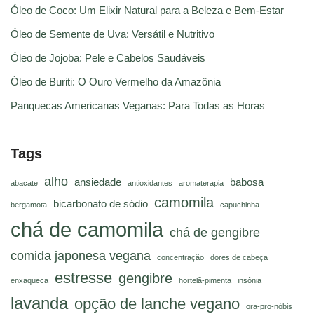
Óleo de Coco: Um Elixir Natural para a Beleza e Bem-Estar
Óleo de Semente de Uva: Versátil e Nutritivo
Óleo de Jojoba: Pele e Cabelos Saudáveis
Óleo de Buriti: O Ouro Vermelho da Amazônia
Panquecas Americanas Veganas: Para Todas as Horas
Tags
alho
ansiedade
babosa
abacate
antioxidantes
aromaterapia
camomila
bicarbonato de sódio
bergamota
capuchinha
chá de camomila
chá de gengibre
comida japonesa vegana
concentração
dores de cabeça
estresse
gengibre
enxaqueca
hortelã-pimenta
insônia
lavanda
opção de lanche vegano
ora-pro-nóbis