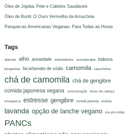
Óleo de Jojoba: Pele e Cabelos Saudáveis
Óleo de Buriti: O Ouro Vermelho da Amazônia
Panquecas Americanas Veganas: Para Todas as Horas
Tags
alho
ansiedade
babosa
abacate
antioxidantes
aromaterapia
camomila
bicarbonato de sódio
bergamota
capuchinha
chá de camomila
chá de gengibre
comida japonesa vegana
concentração
dores de cabeça
estresse
gengibre
enxaqueca
hortelã-pimenta
insônia
lavanda
opção de lanche vegano
ora-pro-nóbis
PANCs