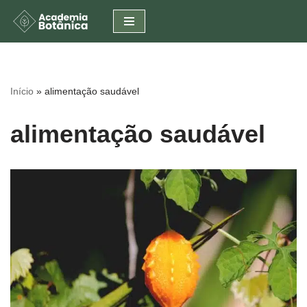
Pular
para
o
conteúdo
Início
»
alimentação saudável
alimentação saudável