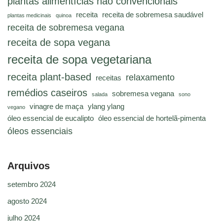
plantas alimentícias não convencionais
receita
receita de sobremesa saudável
plantas medicinais
quinoa
receita de sobremesa vegana
receita de sopa vegana
receita de sopa vegetariana
receita plant-based
relaxamento
receitas
remédios caseiros
sobremesa vegana
salada
sono
vinagre de maça
ylang ylang
vegano
óleo essencial de eucalipto
óleo essencial de hortelã-pimenta
óleos essenciais
Arquivos
setembro 2024
agosto 2024
julho 2024