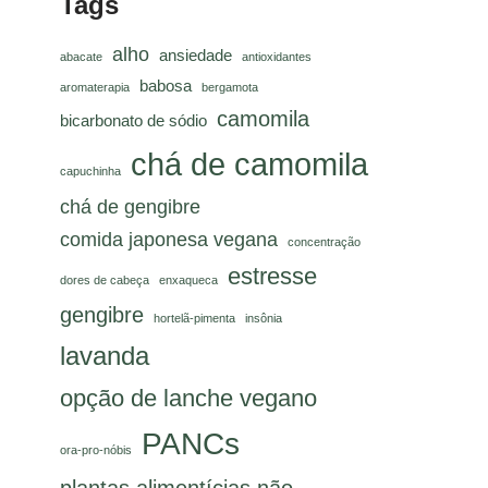
Tags
alho
ansiedade
abacate
antioxidantes
babosa
aromaterapia
bergamota
camomila
bicarbonato de sódio
chá de camomila
capuchinha
chá de gengibre
comida japonesa vegana
concentração
estresse
dores de cabeça
enxaqueca
gengibre
hortelã-pimenta
insônia
lavanda
opção de lanche vegano
PANCs
ora-pro-nóbis