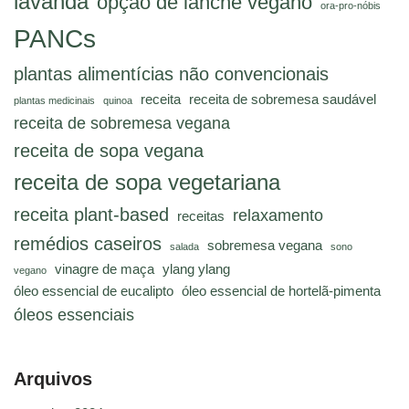
lavanda
opção de lanche vegano
ora-pro-nóbis
PANCs
plantas alimentícias não convencionais
receita
receita de sobremesa saudável
plantas medicinais
quinoa
receita de sobremesa vegana
receita de sopa vegana
receita de sopa vegetariana
receita plant-based
relaxamento
receitas
remédios caseiros
sobremesa vegana
salada
sono
vinagre de maça
ylang ylang
vegano
óleo essencial de eucalipto
óleo essencial de hortelã-pimenta
óleos essenciais
Arquivos