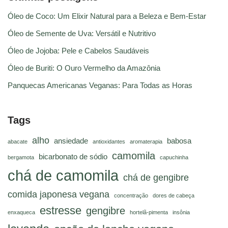
Óleo de Coco: Um Elixir Natural para a Beleza e Bem-Estar
Óleo de Semente de Uva: Versátil e Nutritivo
Óleo de Jojoba: Pele e Cabelos Saudáveis
Óleo de Buriti: O Ouro Vermelho da Amazônia
Panquecas Americanas Veganas: Para Todas as Horas
Tags
alho
ansiedade
babosa
abacate
antioxidantes
aromaterapia
camomila
bicarbonato de sódio
bergamota
capuchinha
chá de camomila
chá de gengibre
comida japonesa vegana
concentração
dores de cabeça
estresse
gengibre
enxaqueca
hortelã-pimenta
insônia