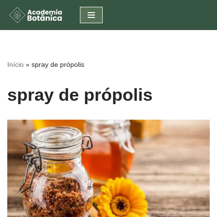
Pular
para
o
conteúdo
Início
»
spray de própolis
spray de própolis