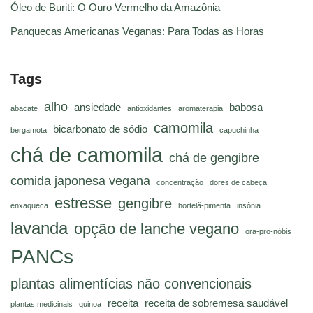
Óleo de Buriti: O Ouro Vermelho da Amazônia
Panquecas Americanas Veganas: Para Todas as Horas
Tags
alho
ansiedade
babosa
abacate
antioxidantes
aromaterapia
camomila
bicarbonato de sódio
bergamota
capuchinha
chá de camomila
chá de gengibre
comida japonesa vegana
concentração
dores de cabeça
estresse
gengibre
enxaqueca
hortelã-pimenta
insônia
lavanda
opção de lanche vegano
ora-pro-nóbis
PANCs
plantas alimentícias não convencionais
receita
receita de sobremesa saudável
plantas medicinais
quinoa