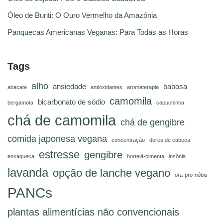
Óleo de Buriti: O Ouro Vermelho da Amazônia
Panquecas Americanas Veganas: Para Todas as Horas
Tags
alho
ansiedade
babosa
abacate
antioxidantes
aromaterapia
camomila
bicarbonato de sódio
bergamota
capuchinha
chá de camomila
chá de gengibre
comida japonesa vegana
concentração
dores de cabeça
estresse
gengibre
enxaqueca
hortelã-pimenta
insônia
lavanda
opção de lanche vegano
ora-pro-nóbis
PANCs
plantas alimentícias não convencionais