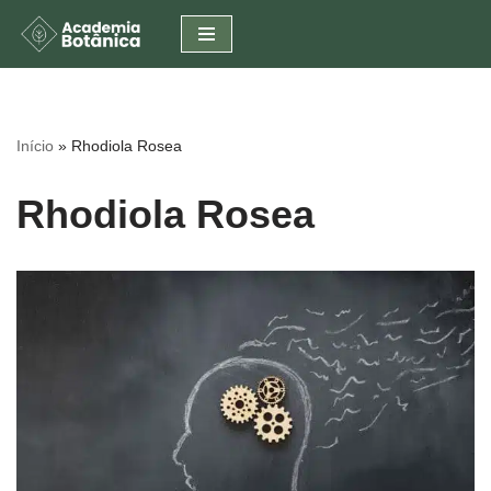
Pular
para
o
conteúdo
Início
»
Rhodiola Rosea
Rhodiola Rosea