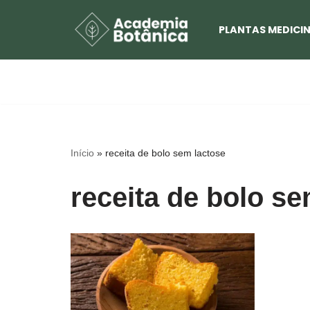
PLANTAS MEDICIN
Pular
para
o
conteúdo
Início
»
receita de bolo sem lactose
receita de bolo se