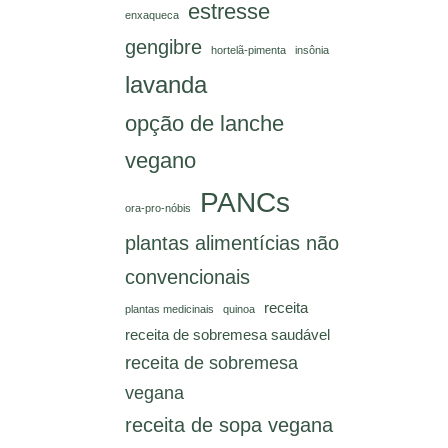
estresse
enxaqueca
gengibre
hortelã-pimenta
insônia
lavanda
opção de lanche
vegano
PANCs
ora-pro-nóbis
plantas alimentícias não
convencionais
receita
plantas medicinais
quinoa
receita de sobremesa saudável
receita de sobremesa
vegana
receita de sopa vegana