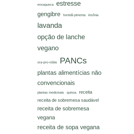
estresse
enxaqueca
gengibre
hortelã-pimenta
insônia
lavanda
opção de lanche
vegano
PANCs
ora-pro-nóbis
plantas alimentícias não
convencionais
receita
plantas medicinais
quinoa
receita de sobremesa saudável
receita de sobremesa
vegana
receita de sopa vegana