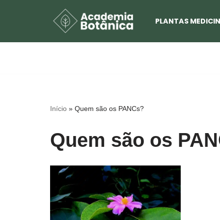
PLANTAS MEDICIN
Pular
para
o
conteúdo
Início
»
Quem são os PANCs?
Quem são os PA