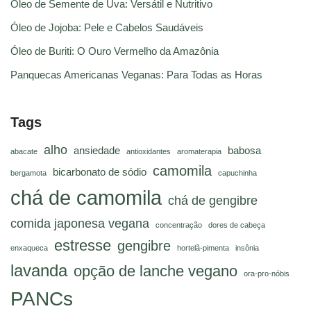
Óleo de Semente de Uva: Versátil e Nutritivo
Óleo de Jojoba: Pele e Cabelos Saudáveis
Óleo de Buriti: O Ouro Vermelho da Amazônia
Panquecas Americanas Veganas: Para Todas as Horas
Tags
alho
ansiedade
babosa
abacate
antioxidantes
aromaterapia
camomila
bicarbonato de sódio
bergamota
capuchinha
chá de camomila
chá de gengibre
comida japonesa vegana
concentração
dores de cabeça
estresse
gengibre
enxaqueca
hortelã-pimenta
insônia
lavanda
opção de lanche vegano
ora-pro-nóbis
PANCs