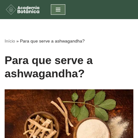
Pular
para
o
conteúdo
Início
»
Para que serve a ashwagandha?
Para que serve a
ashwagandha?