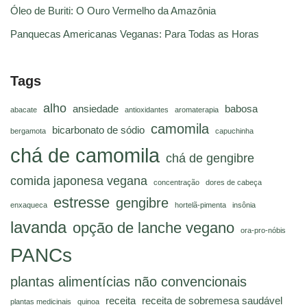
Óleo de Buriti: O Ouro Vermelho da Amazônia
Panquecas Americanas Veganas: Para Todas as Horas
Tags
alho
ansiedade
babosa
abacate
antioxidantes
aromaterapia
camomila
bicarbonato de sódio
bergamota
capuchinha
chá de camomila
chá de gengibre
comida japonesa vegana
concentração
dores de cabeça
estresse
gengibre
enxaqueca
hortelã-pimenta
insônia
lavanda
opção de lanche vegano
ora-pro-nóbis
PANCs
plantas alimentícias não convencionais
receita
receita de sobremesa saudável
plantas medicinais
quinoa